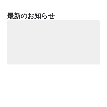
最新のお知らせ
シェア
ダークソーシャル時代の採用リスク──「静かな
悪評」が来年の母集団を減らしている
採用担当者の多くは、自社の評判を「炎上しているかどう
か」で判断しています。X（旧Twitter）や企業口コミサイト
をチェ...