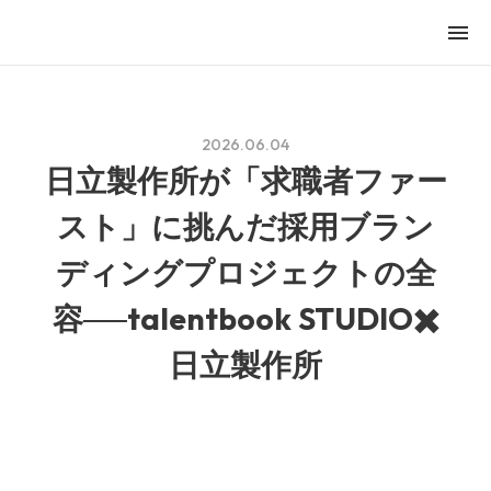
menu
2026.06.04
日立製作所が「求職者ファー
スト」に挑んだ採用ブラン
ディングプロジェクトの全
容──talentbook STUDIO✖️
日立製作所