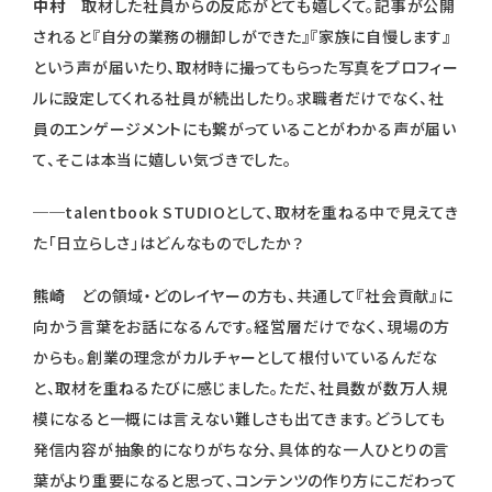
中村
取材した社員からの反応がとても嬉しくて。記事が公開
されると『自分の業務の棚卸しができた』『家族に自慢します』
という声が届いたり、取材時に撮ってもらった写真をプロフィー
ルに設定してくれる社員が続出したり。求職者だけでなく、社
員のエンゲージメントにも繋がっていることがわかる声が届い
て、そこは本当に嬉しい気づきでした。
──talentbook STUDIOとして、取材を重ねる中で見えてき
た「日立らしさ」はどんなものでしたか？
熊崎
どの領域・どのレイヤーの方も、共通して『社会貢献』に
向かう言葉をお話になるんです。経営層だけでなく、現場の方
からも。創業の理念がカルチャーとして根付いているんだな
と、取材を重ねるたびに感じました。ただ、社員数が数万人規
模になると一概には言えない難しさも出てきます。どうしても
シェア
発信内容が抽象的になりがちな分、具体的な一人ひとりの言
葉がより重要になると思って、コンテンツの作り方にこだわって