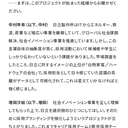
──まずは、このプロジェクトが始まった経緯からお聞かせく
ださい。
中村早希（以下、中村）
日立製作所はITからエネルギー、鉄
道、産業など幅広い事業を展開していて、グローバル社会課題
解決、社会イノベーション事業を推進しています。しかし、この
言葉自体の抽象度が高く、採用活動において候補者や学生に
しっかり伝わっていないという課題がありました。市場調査を
したところ、日立に対するイメージの上位が「白物家電」「ハー
ドウェアの会社」で。採用担当として日々感じていた認識の乖
離がデータとして可視化されて、これは変えていかなければと
強く感じました。
増田沙絵（以下、増田）
社会イノベーション事業を正しく理解
してもらった上で、日立を選択肢のひとつにしてほしい。そのた
めに採用ブランディングを強化しようというプロジェクトが立
ち上がりました。これまでキャリア採用チームと新卒採用チー