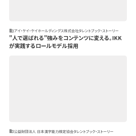
アイ・ケイ・ケイホールディングス株式会社
タレントブック・ストーリー
business
"人で選ばれる"強みをコンテンツに変える。IKK
が実践するロールモデル採用
公益財団法人 日本漢字能力検定協会
タレントブック・ストーリー
business