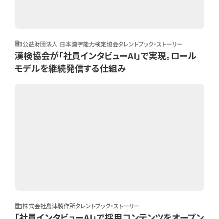
公益財団法人 日本漢字能力検定協会
タレントブック・ストーリー
business
漢検協会が「社員インタビューAI」で実現。ロール
モデルを継続発信する仕組み
株式会社島津製作所
タレントブック・ストーリー
business
「社員インタビューAI」で採用コンテンツをオープン