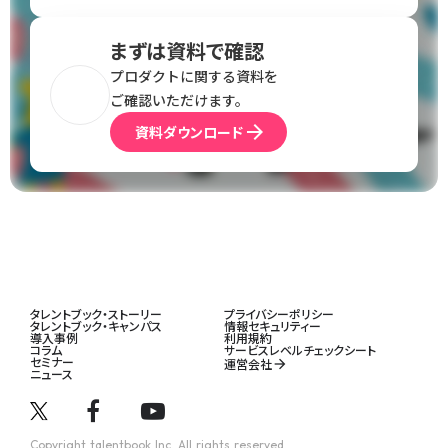
まずは資料で確認
プロダクトに関する資料を
ご確認いただけます。
arrow_forward
資料ダウンロード
タレントブック・ストーリー
プライバシーポリシー
タレントブック・キャンパス
情報セキュリティー
導入事例
利用規約
コラム
サービスレベルチェックシート
セミナー
運営会社
arrow_forward
ニュース
シェア
Copyright talentbook Inc. All rights reserved.