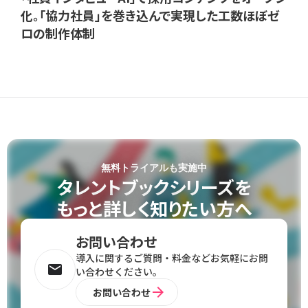
化。「協力社員」を巻き込んで実現した工数ほぼゼ
ロの制作体制
無料トライアルも実施中
タレントブックシリーズを
もっと詳しく知りたい方へ
お問い合わせ
導⼊に関するご質問‧料金などお気軽にお問
email
い合わせください。
arrow_forward
お問い合わせ